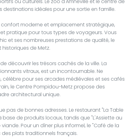
tifs ou culturels. Le zoo d'Amnéville et le centre de
 destinations idéales pour une sortie en famille.
 confort moderne et emplacement stratégique,
 et pratique pour tous types de voyageurs. Vous
c et ses nombreuses prestations de qualité, le
t historiques de Metz.
de découvrir les trésors cachés de la ville. La
ionnants vitraux, est un incontournable. Ne
, célèbre pour ses arcades médiévales et ses cafés
rain, le Centre Pompidou-Metz propose des
dre architectural unique.
e pas de bonnes adresses. Le restaurant "La Table
à base de produits locaux, tandis que "L'Assiette au
viande. Pour un dîner plus informel, le "Café de la
des plats traditionnels français.