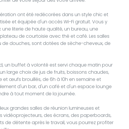
ofiter de votre séjour dès votre arrivée.
ération ont été redécorées dans un style chic et
ée et équipée d'un accès Wi-Fi gratuit. Vous y
une literie de haute qualité, un bureau, une
 plateau de courtoisie avec thé et café. Les salles
ou de douches, sont dotées de sèche-cheveux, de
 un buffet à volonté est servi chaque matin pour
un large choix de jus de fruits, boissons chaudes,
ie et œufs brouillés, de 6h à 10h en semaine et
galement d'un bar, d'un café et d'un espace lounge
ndre à tout moment de la journée.
deux grandes salles de réunion lumineuses et
s vidéoprojecteurs, des écrans, des paperboards,
 de détente après le travail, vous pourrez profiter