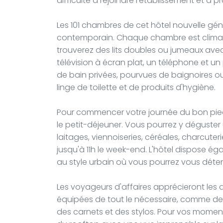
difficulté à rejoindre l'établissement et à pr
Les 101 chambres de cet hôtel nouvelle gén
contemporain. Chaque chambre est climatis
trouverez des lits doubles ou jumeaux avec 
télévision à écran plat, un téléphone et un
de bain privées, pourvues de baignoires 
linge de toilette et de produits d'hygiène.
Pour commencer votre journée du bon pied,
le petit-déjeuner. Vous pourrez y déguster 
laitages, viennoiseries, céréales, charcuter
jusqu'à 11h le week-end. L'hôtel dispose é
au style urbain où vous pourrez vous déte
Les voyageurs d'affaires apprécieront les 
équipées de tout le nécessaire, comme de
des carnets et des stylos. Pour vos moments