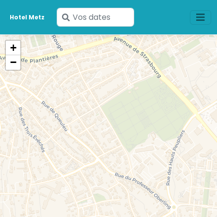
Saisissez
Hotel Metz
vos
dates
+
−