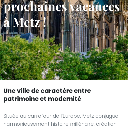
prochaines vacances
à Metz !
Une ville de caractère entre
patrimoine et modernité
Située au carrefour de l’Europe, Metz conjugue
harmonieusement histoire millénaire, création