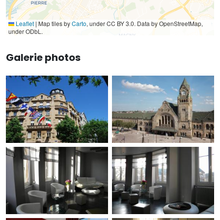
Leaflet
|
Map tiles by
Carto
, under CC BY 3.0. Data by OpenStreetMap,
under ODbL.
Galerie photos