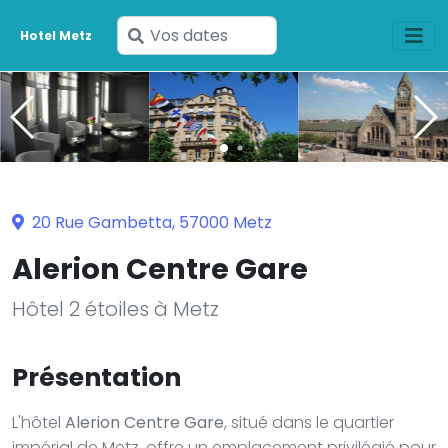
Saisissez
Hotel Metz
vos
dates
20 Rue Gambetta, 57000 Metz
Alerion Centre Gare
Hôtel 2 étoiles à Metz
Présentation
L'hôtel
Alerion Centre Gare
, situé dans le quartier
impérial de Metz, offre un emplacement privilégié pour