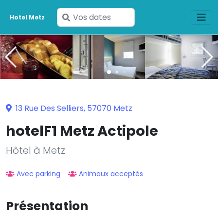
Saisissez
Hotel Metz
vos
dates
13 Rue Des Selliers, 57070 Metz
hotelF1 Metz Actipole
Hôtel à Metz
Avec parking
Animaux acceptés
Présentation