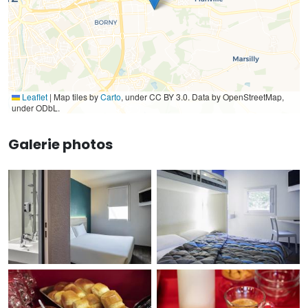
Leaflet
|
Map tiles by
Carto
, under CC BY 3.0. Data by OpenStreetMap,
under ODbL.
Galerie photos