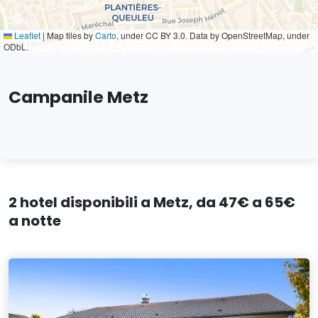
Leaflet
|
Map tiles by
Carto
, under CC BY 3.0. Data by OpenStreetMap, under
ODbL.
Campanile Metz
2 hotel disponibili a Metz, da 47€ a 65€
a notte