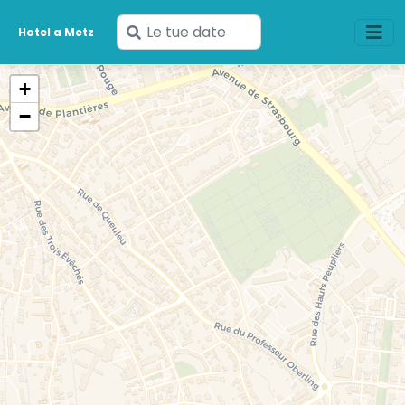
Inserisci
Hotel a Metz
le
tue
+
date
−