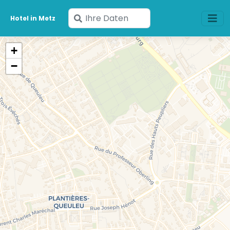
Geben
Hotel in Metz
Sie
Ihre
+
Daten
−
ein