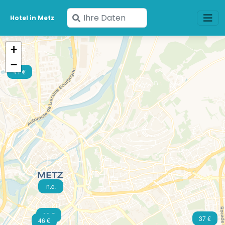
Geben
Hotel in Metz
Sie
Ihre
+
Daten
−
ein
41 €
n.c.
69 €
37 €
46 €