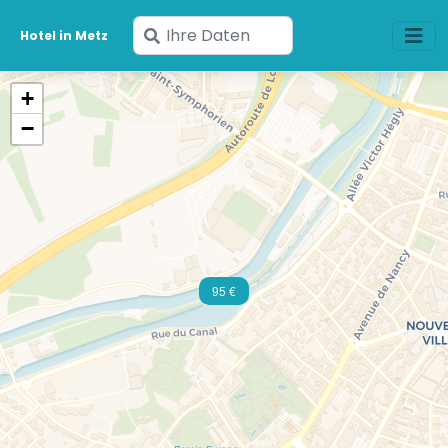
Geben
Hotel in Metz
Sie
Ihre
+
Daten
−
ein
95 €