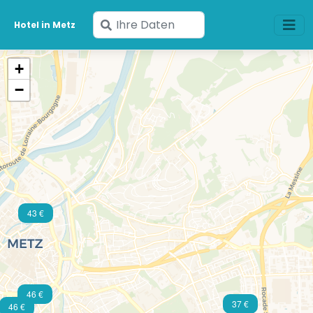
Geben
Hotel in Metz
Sie
Ihre
+
Daten
−
ein
43 €
46 €
37 €
46 €