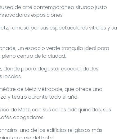
 museo de arte contemporáneo situado justo
 innovadoras exposiciones.
Metz, famosa por sus espectaculares vitrales y su
lanade, un espacio verde tranquilo ideal para
en pleno centro de la ciudad.
z, donde podrá degustar especialidades
 locales.
Théâtre de Metz Métropole, que ofrece una
a y teatro durante todo el año.
tórico de Metz, con sus calles adoquinadas, sus
 cafés acogedores.
onnains, uno de los edificios religiosos más
inutos a pie del hotel.