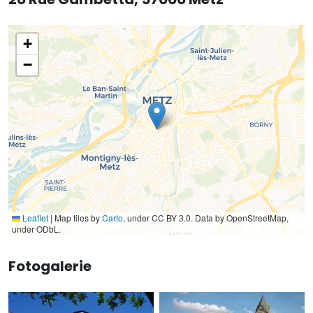
+
−
Leaflet
|
Map tiles by
Carto
, under CC BY 3.0. Data by OpenStreetMap,
under ODbL.
Fotogalerie