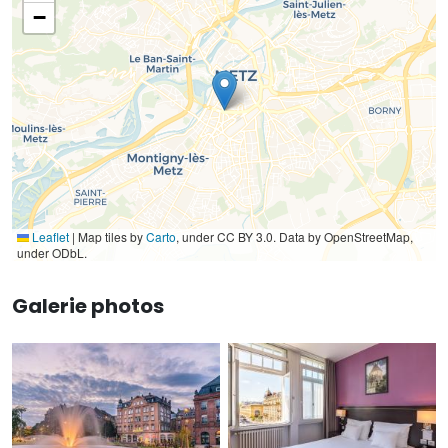
−
Leaflet
|
Map tiles by
Carto
, under CC BY 3.0. Data by OpenStreetMap,
under ODbL.
Galerie photos