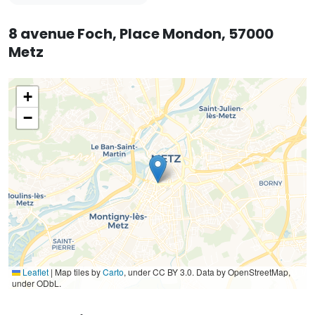
8 avenue Foch, Place Mondon, 57000
Metz
+
−
Leaflet
|
Map tiles by
Carto
, under CC BY 3.0. Data by OpenStreetMap,
under ODbL.