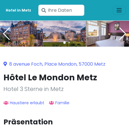
Geben
Hotel in Metz
Sie
Ihre
Daten
ein
8 avenue Foch, Place Mondon, 57000 Metz
Hôtel Le Mondon Metz
Hotel 3 Sterne in Metz
Haustiere erlaubt
Familie
Präsentation