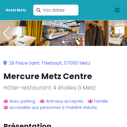
Saisissez
Hotel Metz
vos
dates
29 Place Saint Thiebault, 57000 Metz
Mercure Metz Centre
Hôtel-restaurant 4 étoiles à Metz
Avec parking
Animaux acceptés
Famille
Accessible aux personnes à mobilité réduite
Présentation