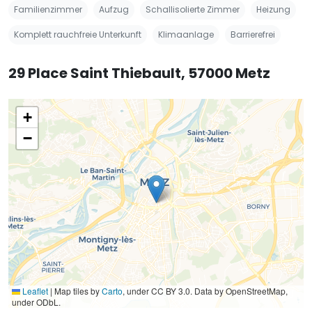
Familienzimmer
Aufzug
Schallisolierte Zimmer
Heizung
Komplett rauchfreie Unterkunft
Klimaanlage
Barrierefrei
29 Place Saint Thiebault, 57000 Metz
+
−
Leaflet
|
Map tiles by
Carto
, under CC BY 3.0. Data by OpenStreetMap,
under ODbL.