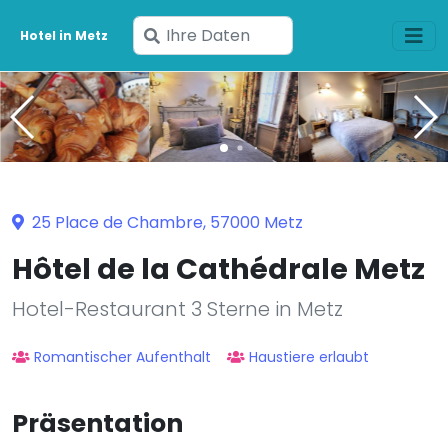
Geben
Hotel in Metz
Sie
Ihre
Daten
ein
25 Place de Chambre, 57000 Metz
Hôtel de la Cathédrale Metz
Hotel-Restaurant 3 Sterne in Metz
Romantischer Aufenthalt
Haustiere erlaubt
Präsentation