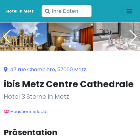
Geben
Hotel in Metz
Sie
Ihre
Daten
ein
47 rue Chambière, 57000 Metz
ibis Metz Centre Cathedrale
Hotel 3 Sterne in Metz
Haustiere erlaubt
Präsentation