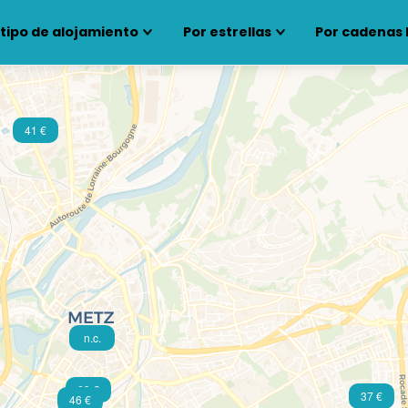
 tipo de alojamiento
Por estrellas
Por cadenas 
41 €
n.c.
69 €
37 €
46 €