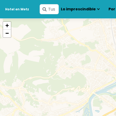
Ingresa
Lo imprescindible
Por
Hotel en Metz
tus
fechas
+
−