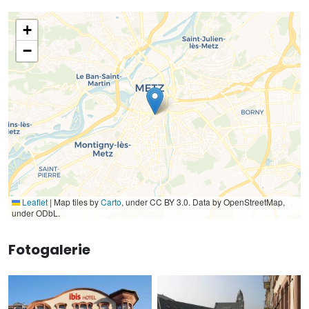
+
−
Leaflet
|
Map tiles by
Carto
, under CC BY 3.0. Data by OpenStreetMap,
under ODbL.
Fotogalerie