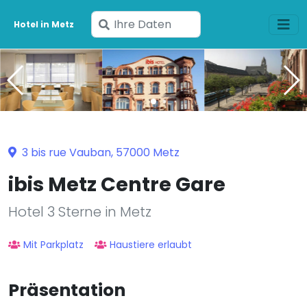
Geben
Hotel in Metz
Sie
Ihre
Daten
ein
3 bis rue Vauban, 57000 Metz
ibis Metz Centre Gare
Hotel 3 Sterne in Metz
Mit Parkplatz
Haustiere erlaubt
Präsentation