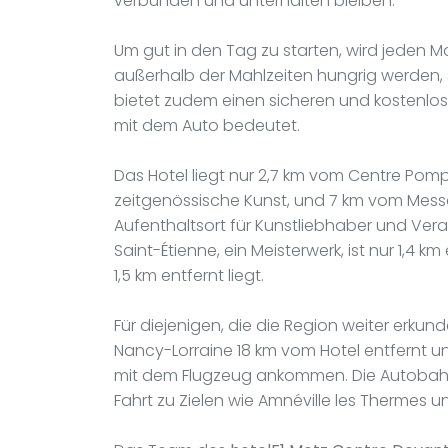
verbunden und unterhalten bleiben.
Um gut in den Tag zu starten, wird jeden 
außerhalb der Mahlzeiten hungrig werden,
bietet zudem einen sicheren und kostenlos
mit dem Auto bedeutet.
Das Hotel liegt nur 2,7 km vom Centre Po
zeitgenössische Kunst, und 7 km vom Messe
Aufenthaltsort für Kunstliebhaber und Ver
Saint-Étienne, ein Meisterwerk, ist nur 1,
1,5 km entfernt liegt.
Für diejenigen, die die Region weiter erku
Nancy-Lorraine 18 km vom Hotel entfernt und
mit dem Flugzeug ankommen. Die Autobahn A3
Fahrt zu Zielen wie Amnéville les Thermes u