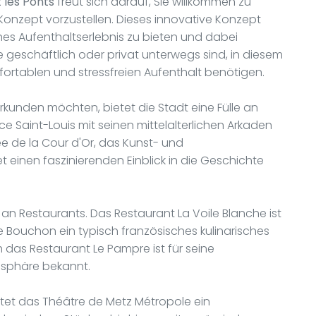
 les Ponts
freut sich darauf, Sie willkommen zu
onzept vorzustellen. Dieses innovative Konzept
hes Aufenthaltserlebnis zu bieten und dabei
e geschäftlich oder privat unterwegs sind, in diesem
omfortablen und stressfreien Aufenthalt benötigen.
rkunden möchten, bietet die Stadt eine Fülle an
ace Saint-Louis mit seinen mittelalterlichen Arkaden
e de la Cour d'Or, das Kunst- und
einen faszinierenden Einblick in die Geschichte
 an Restaurants. Das Restaurant La Voile Blanche ist
e Bouchon ein typisch französisches kulinarisches
ch das Restaurant Le Pampre ist für seine
sphäre bekannt.
etet das Théâtre de Metz Métropole ein