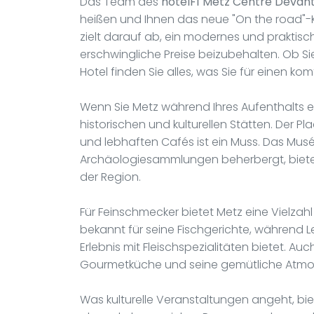
Das Team des
hotelF1 Metz Centre Devant
heißen und Ihnen das neue "On the road"-K
zielt darauf ab, ein modernes und praktisc
erschwingliche Preise beizubehalten. Ob Si
Hotel finden Sie alles, was Sie für einen k
Wenn Sie Metz während Ihres Aufenthalts e
historischen und kulturellen Stätten. Der Pl
und lebhaften Cafés ist ein Muss. Das Musé
Archäologiesammlungen beherbergt, bietet 
der Region.
Für Feinschmecker bietet Metz eine Vielzahl
bekannt für seine Fischgerichte, während L
Erlebnis mit Fleischspezialitäten bietet. Au
Gourmetküche und seine gemütliche Atmo
Was kulturelle Veranstaltungen angeht, bi