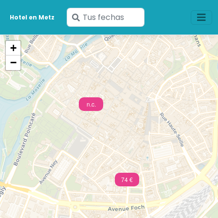
Ingresa
Hotel en Metz
tus
fechas
+
−
n.c.
74 €