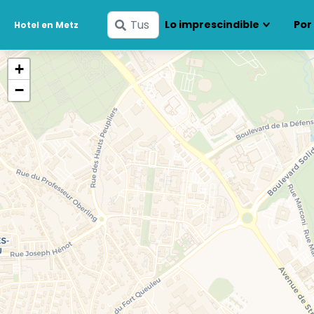
Ingresa
Lo imprescindible
Por
Hotel en Metz
tus
fechas
+
−