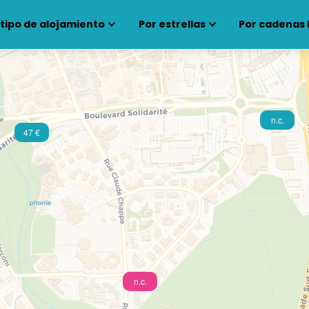
 tipo de alojamiento
Por estrellas
Por cadenas 
n.c.
47 €
n.c.