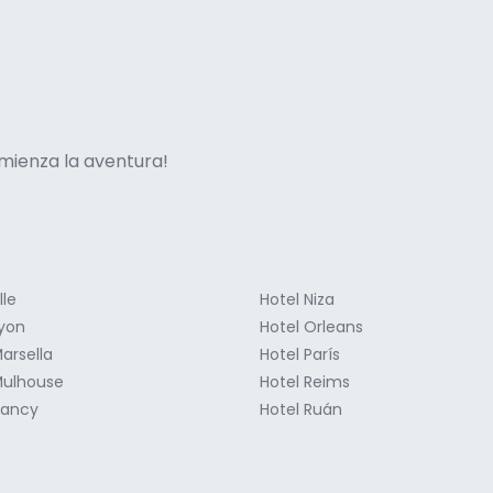
ne italian
mienza la aventura!
lle
Hotel Niza
Lyon
Hotel Orleans
arsella
Hotel París
Mulhouse
Hotel Reims
Nancy
Hotel Ruán