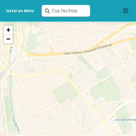
Ingresa
Hotel en Metz
tus
fechas
+
−