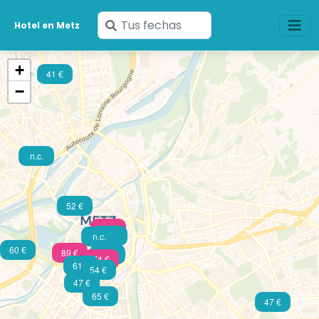
Ingresa
Hotel en Metz
tus
fechas
+
41 €
−
n.c.
52 €
79 €
n.c.
n.c.
60 €
89 €
49 €
74 €
61 €
54 €
47 €
65 €
47 €