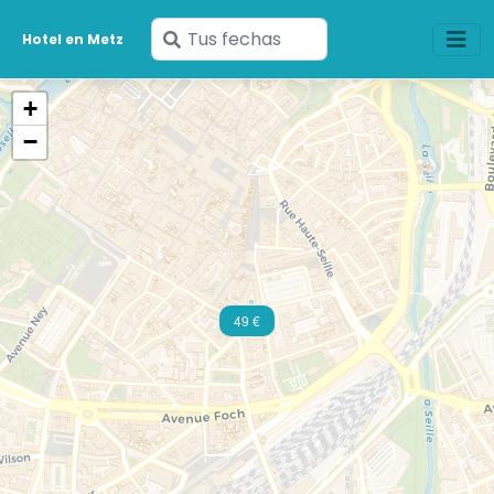
Ingresa
Hotel en Metz
tus
fechas
+
−
49 €