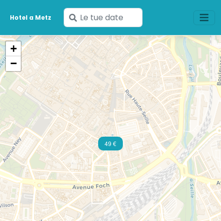
Inserisci
Hotel a Metz
le
tue
+
date
−
49 €