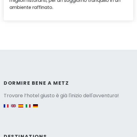
migliori ristoranti, per un soggiorno tranquillo in un
ambiente raffinato.
Versione
DORMIRE BENE A METZ
Trovare l’hotel giusto è già l'inizio dell'avventura!
English version
DESTINATIONS