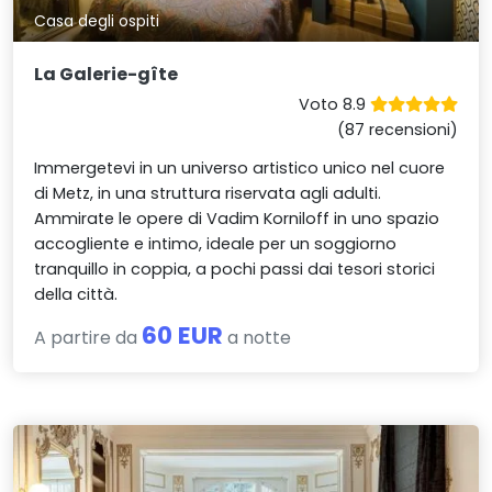
Casa degli ospiti
La Galerie-gîte
Voto 8.9
(87 recensioni)
Immergetevi in un universo artistico unico nel cuore
di Metz, in una struttura riservata agli adulti.
Ammirate le opere di Vadim Korniloff in uno spazio
accogliente e intimo, ideale per un soggiorno
tranquillo in coppia, a pochi passi dai tesori storici
della città.
60 EUR
A partire da
a notte