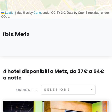
Leaflet
|
Map tiles by
Carto
, under CC BY 3.0. Data by OpenStreetMap, under
ODbL.
ibis Metz
4 hotel disponibili a Metz, da 37€ a 54€
a notte
SELEZIONE
ORDINA PER