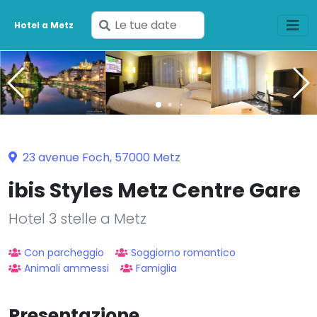
Inserisci
Hotel a Metz
le
tue
date
23 avenue Foch, 57000 Metz
ibis Styles Metz Centre Gare
Hotel 3 stelle a Metz
Con parcheggio
Soggiorno romantico
Animali ammessi
Famiglia
Presentazione