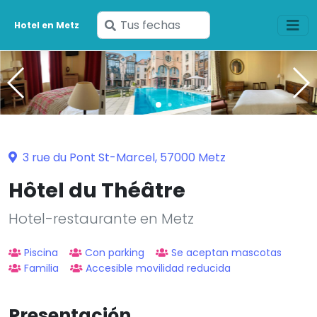
Ingresa
Hotel en Metz
tus
fechas
3 rue du Pont St-Marcel, 57000 Metz
Hôtel du Théâtre
Hotel-restaurante en Metz
Piscina
Con parking
Se aceptan mascotas
Familia
Accesible movilidad reducida
Presentación