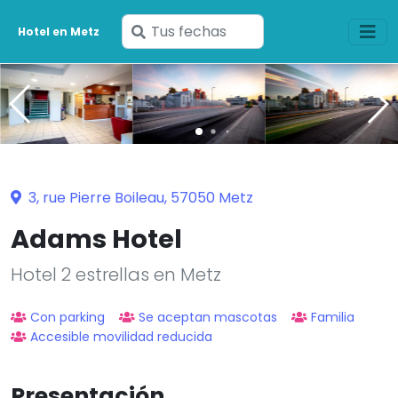
Ingresa
Hotel en Metz
tus
fechas
3, rue Pierre Boileau, 57050 Metz
Adams Hotel
Hotel 2 estrellas en Metz
Con parking
Se aceptan mascotas
Familia
Accesible movilidad reducida
Presentación