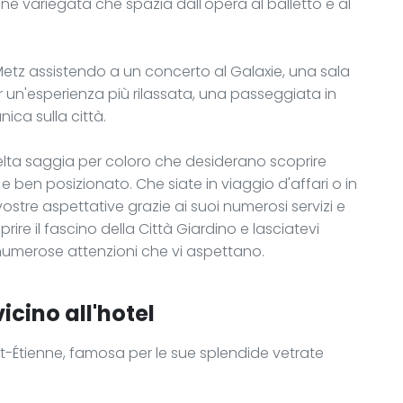
ne variegata che spazia dall'opera al balletto e al
i Metz assistendo a un concerto al Galaxie, una sala
r un'esperienza più rilassata, una passeggiata in
ica sulla città.
elta saggia per coloro che desiderano scoprire
 ben posizionato. Che siate in viaggio d'affari o in
ostre aspettative grazie ai suoi numerosi servizi e
rire il fascino della Città Giardino e lasciatevi
numerose attenzioni che vi aspettano.
icino all'hotel
nt-Étienne, famosa per le sue splendide vetrate