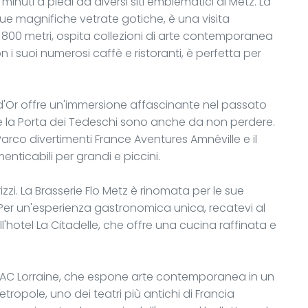
minuti a piedi da diversi siti emblematici di Metz. La
sue magnifiche vetrate gotiche, è una visita
i 800 metri, ospita collezioni di arte contemporanea
 i suoi numerosi caffè e ristoranti, è perfetta per
ur d'Or offre un'immersione affascinante nel passato
eu e la Porta dei Tedeschi sono anche da non perdere.
 Parco divertimenti France Aventures Amnéville e il
ticabili per grandi e piccini.
izzi. La Brasserie Flo Metz è rinomata per le sue
 Per un'esperienza gastronomica unica, recatevi al
ll'hotel La Citadelle, che offre una cucina raffinata e
 FRAC Lorraine, che espone arte contemporanea in un
tropole, uno dei teatri più antichi di Francia