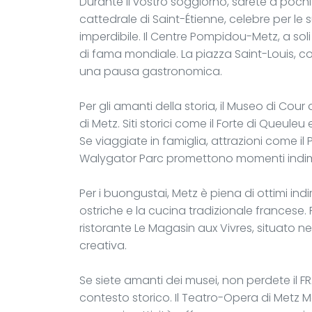
Durante il vostro soggiorno, sarete a pochi 
cattedrale di Saint-Étienne, celebre per le 
imperdibile. Il Centre Pompidou-Metz, a sol
di fama mondiale. La piazza Saint-Louis, con
una pausa gastronomica.
Per gli amanti della storia, il Museo di Co
di Metz. Siti storici come il Forte di Queul
Se viaggiate in famiglia, attrazioni come il
Walygator Parc promettono momenti indimen
Per i buongustai, Metz è piena di ottimi indir
ostriche e la cucina tradizionale francese.
ristorante Le Magasin aux Vivres, situato ne
creativa.
Se siete amanti dei musei, non perdete il
contesto storico. Il Teatro-Opera di Metz Me