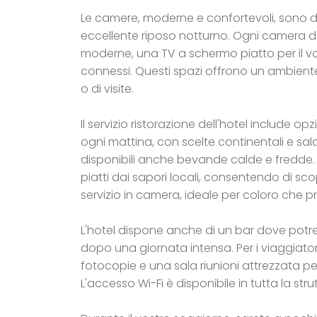
Le camere, moderne e confortevoli, sono d
eccellente riposo notturno. Ogni camera d
moderne, una TV a schermo piatto per il vo
connessi. Questi spazi offrono un ambiente
o di visite.
Il servizio ristorazione dell'hotel include opz
ogni mattina, con scelte continentali e s
disponibili anche bevande calde e fredde. Per
piatti dai sapori locali, consentendo di scop
servizio in camera, ideale per coloro che pr
L'hotel dispone anche di un bar dove potret
dopo una giornata intensa. Per i viaggiatori 
fotocopie e una sala riunioni attrezzata pe
L'accesso Wi-Fi è disponibile in tutta la st