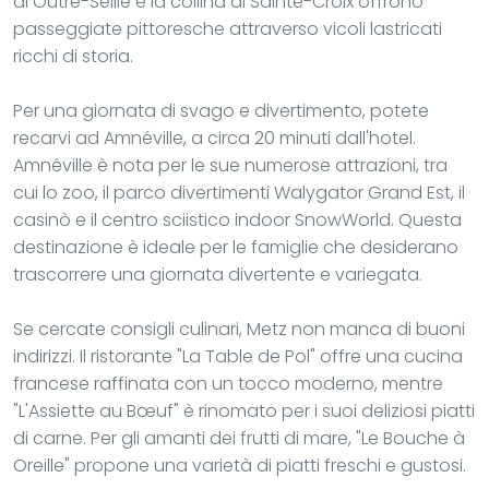
di Outre-Seille e la collina di Sainte-Croix offrono
passeggiate pittoresche attraverso vicoli lastricati
ricchi di storia.
Per una giornata di svago e divertimento, potete
recarvi ad Amnéville, a circa 20 minuti dall'hotel.
Amnéville è nota per le sue numerose attrazioni, tra
cui lo zoo, il parco divertimenti Walygator Grand Est, il
casinò e il centro sciistico indoor SnowWorld. Questa
destinazione è ideale per le famiglie che desiderano
trascorrere una giornata divertente e variegata.
Se cercate consigli culinari, Metz non manca di buoni
indirizzi. Il ristorante "La Table de Pol" offre una cucina
francese raffinata con un tocco moderno, mentre
"L'Assiette au Bœuf" è rinomato per i suoi deliziosi piatti
di carne. Per gli amanti dei frutti di mare, "Le Bouche à
Oreille" propone una varietà di piatti freschi e gustosi.