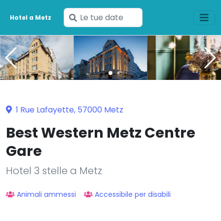
Inserisci
Hotel a Metz
le
tue
date
1 Rue Lafayette, 57000 Metz
Best Western Metz Centre
Gare
Hotel 3 stelle a Metz
Animali ammessi
Accessibile per disabili