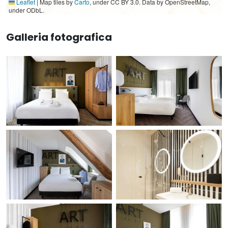
Leaflet
|
Map tiles by
Carto
, under CC BY 3.0. Data by OpenStreetMap,
under ODbL.
Galleria fotografica